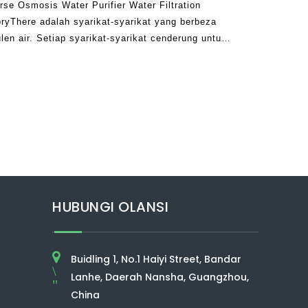
rse Osmosis Water Purifier Water Filtration
ryThere adalah syarikat-syarikat yang berbeza
en air. Setiap syarikat-syarikat cenderung untuk
 berbeza ke dalam produknya. Ini bermakna bahawa
HUBUNGI OLANSI
Buidling 1, No.1 Haiyi Street, Bandar
\
Lanhe, Daerah Nansha, Guangzhou,
"
China