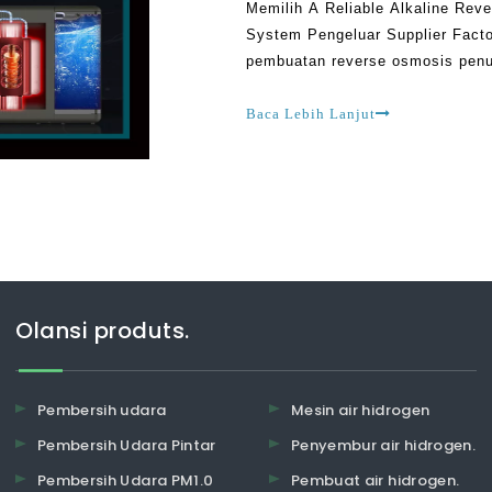
Memilih A Reliable Alkaline Reve
System Pengeluar Supplier Facto
pembuatan reverse osmosis penul
mengintegrasikan ciri-ciri yang
sementara beberapa RO w
Baca Lebih Lanjut
Olansi produts.
Pembersih udara
Mesin air hidrogen
Pembersih Udara Pintar
Penyembur air hidrogen.
Pembersih Udara PM1.0
Pembuat air hidrogen.