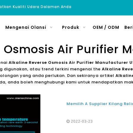
atkan Kualiti Udara Dalaman Anda
Mengenai Olansi
Produk
OEM / ODM
Ber
e Osmosis Air Purifier 
enai
Alkaline Reverse Osmosis Air Purifier Manufacturer 
 digunakan, atau trend terkini mengenai the
Alkaline Rev
olongan yang anda perlukan. Dan sekiranya artikel
Alkalin
anda, anda boleh menghubungi kami untuk mendapatkan mak
2022-03-23