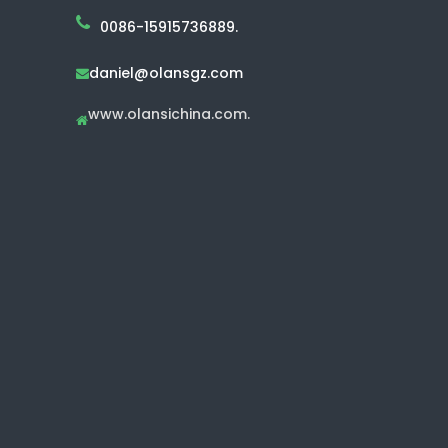
0086-15915736889.
daniel@olansgz.com

www.olansichina.com.
