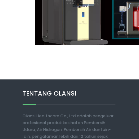
TENTANG OLANSI
Olansi Healthcare Co., Ltd adalah pengeluar
profesional produk kesihatan Pembersih
Udara, Air Hidrogen, Pembersih Air dan lain-
lain, pengalaman lebih dari 12 tahun sejak