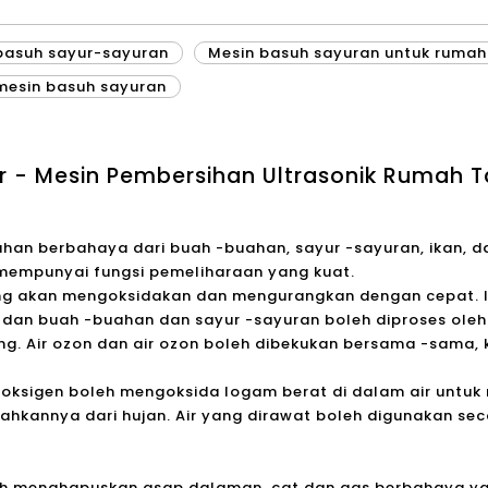
uahan dan Pembersih
n
basuh sayur-sayuran
Mesin basuh sayuran untuk rumah
mesin basuh sayuran
ar - Mesin Pembersihan Ultrasonik Rumah 
han berbahaya dari buah -buahan, sayur -sayuran, ikan, 
empunyai fungsi pemeliharaan yang kuat.
ng akan mengoksidakan dan mengurangkan dengan cepat. Ia
 dan buah -buahan dan sayur -sayuran boleh diproses ole
. Air ozon dan air ozon boleh dibekukan bersama -sama, k
 oksigen boleh mengoksida logam berat di dalam air untuk
sahkannya dari hujan. Air yang dirawat boleh digunakan sec
leh menghapuskan asap dalaman, cat dan gas berbahaya ya