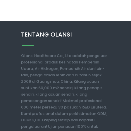
TENTANG OLANSI
Olansi Healthcare Co., Ltd adalah pengeluar
profesional produk kesihatan Pembersih
Udara, Air Hidrogen, Pembersih Air dan lain-
lain, pengalaman lebih dari 12 tahun sejak
2009 di Guangzhou, China. Kilang acuan
suntikan 60,000 m2 sendiri, kilang penapis
sendiri, kilang acuan sendiri, kilang
pemasangan sendiri! Makmal profesional
600 meter persegi, 30 pasukan R&D jurutera.
Kami profesional dalam perkhidmatan ODM,
OEM! 3,000 keping setiap hari kapasiti
pengeluaran! Ujian penuaan 100% untuk