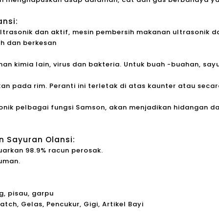
ansi:
ltrasonik dan aktif, mesin pembersih makanan ultrasonik 
h dan berkesan
an kimia lain, virus dan bakteria. Untuk buah -buahan, sayu
kan pada rim. Peranti ini terletak di atas kaunter atau s
onik pelbagai fungsi Samson, akan menjadikan hidangan d
 Sayuran Olansi:
arkan 98.9% racun perosak.
uman.
, pisau, garpu
ch, Gelas, Pencukur, Gigi, Artikel Bayi