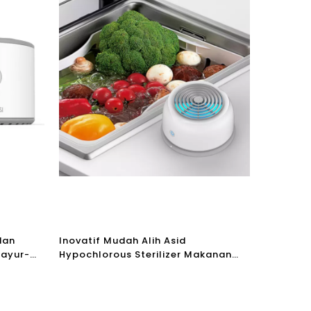
 dan
Inovatif Mudah Alih Asid
sayur-
Hypochlorous Sterilizer Makanan
ozon
Mesin Pembersih Sayuran Buah
Untuk Rumah