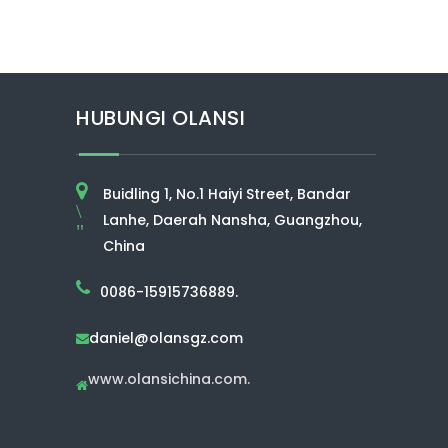
HUBUNGI OLANSI
Buidling 1, No.1 Haiyi Street, Bandar
\
Lanhe, Daerah Nansha, Guangzhou,
"
China
0086-15915736889.
daniel@olansgz.com

www.olansichina.com.
