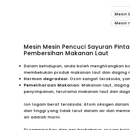
Buah-b
Sayura
Mesin 
Mesin 
Mesin Mesin Pencuci Sayuran Pint
Pembersihan Makanan Laut
Dalam kehidupan, anda boleh menghilangkan ba
membekukan produk makanan laut dan daging m
Hormon degradasi:
Ozon sangat teroksida, ya
Pemeliharaan Makanan:
Makanan laut, daging
penyimpanan, terutama makanan laut dan daging
Ion logam berat teroksida: Atom oksigen dalam
dan tinggi yang tidak larut dalam air dan memi
air adalah murni.
Di samping bau dan gas berbahaya, ia juga bo