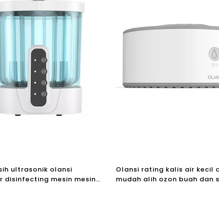
ih ultrasonik olansi
Olansi rating kalis air kecil
er disinfecting mesin mesin
mudah alih ozon buah dan 
in basuh buah
sayuran Buah mesin basuh 