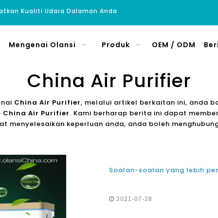
atkan Kualiti Udara Dalaman Anda
Mengenai Olansi
Produk
OEM / ODM
Ber
China Air Purifier
enai
China Air Purifier
, melalui artikel berkaitan ini, and
e
China Air Purifier
. Kami berharap berita ini dapat membe
apat menyelesaikan keperluan anda, anda boleh menghubu
2021-07-28