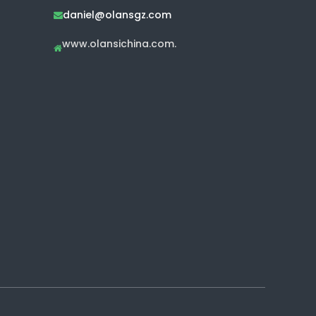
daniel@olansgz.com

www.olansichina.com.
