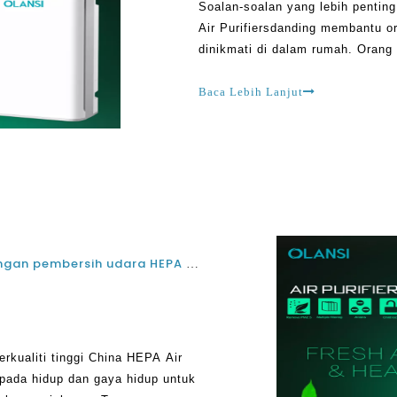
Soalan-soalan yang lebih pentin
Air Purifiersdanding membantu o
dinikmati di dalam rumah. Oran
apa sebenarnya pembersih udara
ia melakukannya. Apa
Baca Lebih Lanjut
Membuat rumah yang selamat dan sihat dengan pembersih udara HEPA HEPA yang berkualiti tinggi
kualiti tinggi China HEPA Air
epada hidup dan gaya hidup untuk