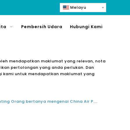
Melayu
ita
Pembersih Udara
Hubungi Kami
a boleh mendapatkan maklumat yang relevan, nota
rikan pertolongan yang anda perlukan. Dan
ngi kami untuk mendapatkan maklumat yang
Soalan-soalan yang lebih penting Orang bertanya mengenai China Air Purifiers