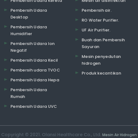
Pembersih Udara Kereta
Mesin air disinfektan
Pembersih Udara
Pembersih air.
Desktop
RO Water Purifier.
Pembersih Udara
UF Air Purifier.
Humidifier
Buah dan Pembersih
Pembersih Udara Ion
Sayuran
Negatif
Mesin penyedutan
Pembersih Udara Kecil
hidrogen
Pembersih udara TVOC
Produk kecantikan
Pembersih Udara Hepa
Pembersih Udara
Rumah
Pembersih Udara UVC
Copyright © 2021. Olansi Healthcare Co., Ltd.
Mesin Air Hidrogen