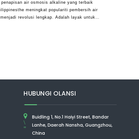
penapisan air osmosis alkaline yang terbaik
ilippinesthe meningkat populariti pembersih air
h menjadi revolusi lengkap. Adalah layak untuk
 ramai orang menendang terhadap teknologi ini
HUBUNGI OLANSI
Buidling 1, No.1 Haiyi Street, Bandar
\
Lanhe, Daerah Nansha, Guangzhou,
"
China