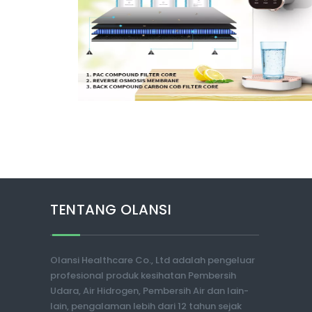
TENTANG OLANSI
Olansi Healthcare Co., Ltd adalah pengeluar
profesional produk kesihatan Pembersih
Udara, Air Hidrogen, Pembersih Air dan lain-
lain, pengalaman lebih dari 12 tahun sejak