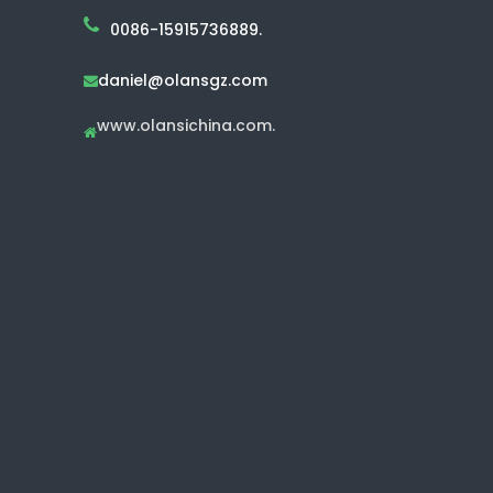
0086-15915736889.
daniel@olansgz.com

www.olansichina.com.
