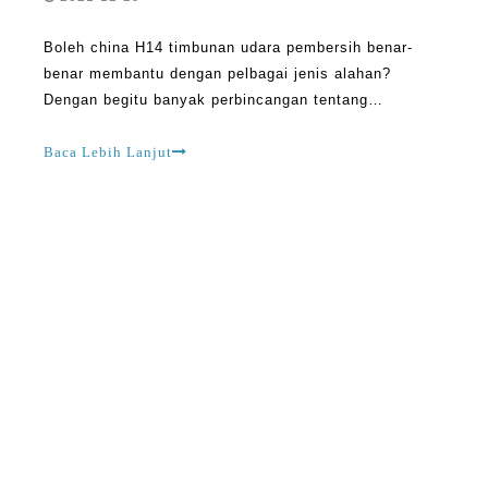
Boleh china H14 timbunan udara pembersih benar-
benar membantu dengan pelbagai jenis alahan?
Dengan begitu banyak perbincangan tentang
pembersih udara dan kepentingan mereka, keajaiban
semua orang bagaimana mereka boleh mendapat
Baca Lebih Lanjut
manfaat daripada alat ini. Beberapa orang yang paling
terjejas adalah mereka yang mempunyai alahan.
Menjawab soalan sama ada china