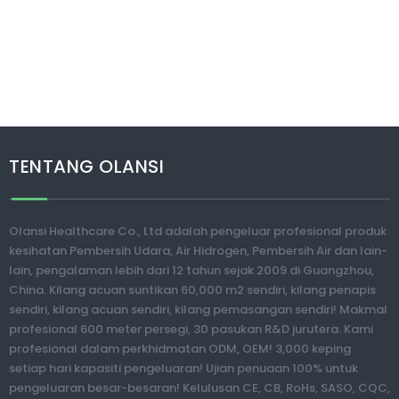
TENTANG OLANSI
Olansi Healthcare Co., Ltd adalah pengeluar profesional produk
kesihatan Pembersih Udara, Air Hidrogen, Pembersih Air dan lain-
lain, pengalaman lebih dari 12 tahun sejak 2009 di Guangzhou,
China. Kilang acuan suntikan 60,000 m2 sendiri, kilang penapis
sendiri, kilang acuan sendiri, kilang pemasangan sendiri! Makmal
profesional 600 meter persegi, 30 pasukan R&D jurutera. Kami
profesional dalam perkhidmatan ODM, OEM! 3,000 keping
setiap hari kapasiti pengeluaran! Ujian penuaan 100% untuk
pengeluaran besar-besaran! Kelulusan CE, CB, RoHs, SASO, CQC,