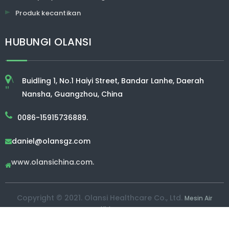
Produk kecantikan
HUBUNGI OLANSI
\
Buidling 1, No.1 Haiyi Street, Bandar Lanhe, Daerah
"
Nansha, Guangzhou, China
0086-15915736889.
daniel@olansgz.com

www.olansichina.com.

Copyright © 2021. Olansi Healthcare Co., Ltd.
Mesin Air
Hidrogen