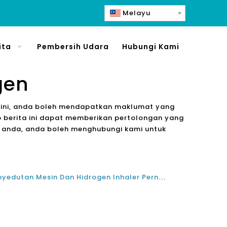
Melayu
ita
Pembersih Udara
Hubungi Kami
gen
an ini, anda boleh mendapatkan maklumat yang
p berita ini dapat memberikan pertolongan yang
n anda, anda boleh menghubungi kami untuk
Adakah The Hidrogen Best Penyedutan Mesin Dan Hidrogen Inhaler Pernafasan Mesin Have Sebarang Manfaat?