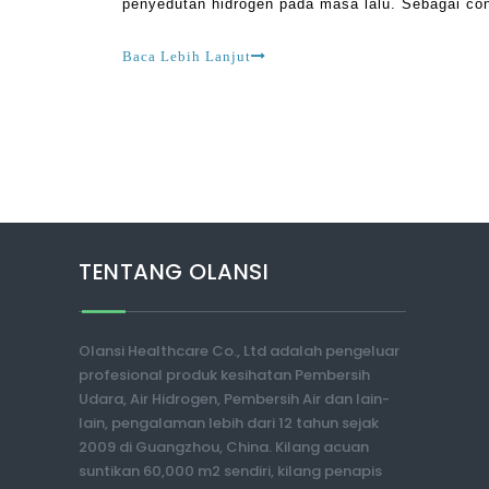
penyedutan hidrogen pada masa lalu. Sebagai co
mengenai keselamatannya. Ada yang tidak tahu s
Baca Lebih Lanjut
TENTANG OLANSI
Olansi Healthcare Co., Ltd adalah pengeluar
profesional produk kesihatan Pembersih
Udara, Air Hidrogen, Pembersih Air dan lain-
lain, pengalaman lebih dari 12 tahun sejak
2009 di Guangzhou, China. Kilang acuan
suntikan 60,000 m2 sendiri, kilang penapis