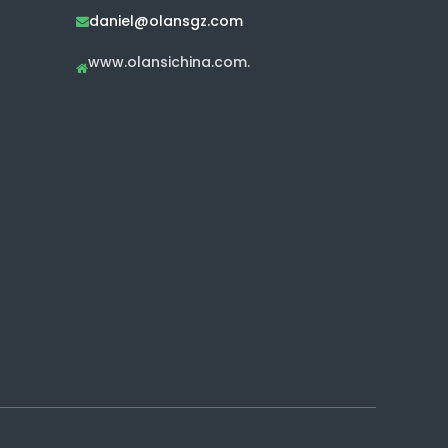
daniel@olansgz.com

www.olansichina.com.
