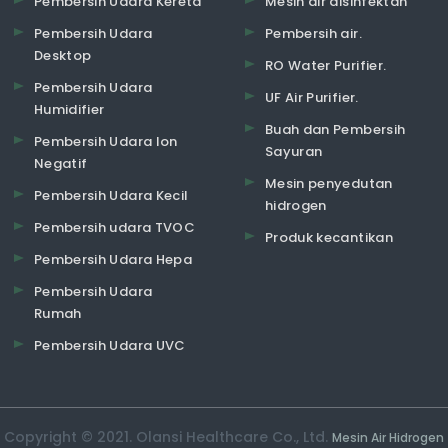
Pembersih Udara Kereta
Mesin air disinfektan
Pembersih Udara
Pembersih air.
Desktop
RO Water Purifier.
Pembersih Udara
UF Air Purifier.
Humidifier
Buah dan Pembersih
Pembersih Udara Ion
Sayuran
Negatif
Mesin penyedutan
Pembersih Udara Kecil
hidrogen
Pembersih udara TVOC
Produk kecantikan
Pembersih Udara Hepa
Pembersih Udara
Rumah
Pembersih Udara UVC
Copyright © 2021. Olansi Healthcare Co., Ltd.
Mesin Air Hidrogen