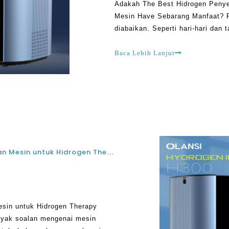
Adakah The Best Hidrogen Penye
Mesin Have Sebarang Manfaat? Po
diabaikan. Seperti hari-hari dan 
negara yang berbeza di seluruh d
daripada
Baca Lebih Lanjut
Apakah ciri-ciri The Best Hidrogen Penyedutan Mesin untuk Hidrogen Therapy dengan menyedut Molekul hidrogen?
esin untuk Hidrogen Therapy
nyak soalan mengenai mesin