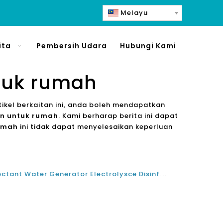
Melayu
ita
Pembersih Udara
Hubungi Kami
tuk rumah
rtikel berkaitan ini, anda boleh mendapatkan
an untuk rumah
. Kami berharap berita ini dapat
rumah
ini tidak dapat menyelesaikan keperluan
The Top Terbaik Olansi Disinfectant Water Generator Electrolysce Disinfection Water Maker Machine