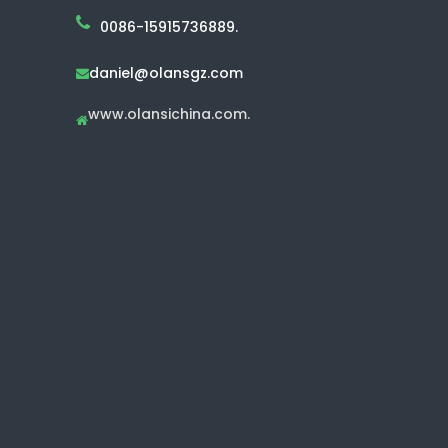
0086-15915736889.
daniel@olansgz.com

www.olansichina.com.
