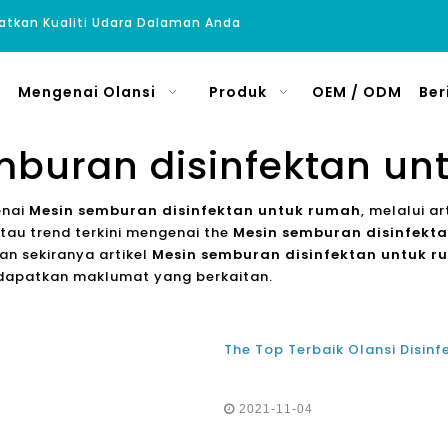
atkan Kualiti Udara Dalaman Anda
Mengenai Olansi
Produk
OEM / ODM
Ber
mburan disinfektan un
enai
Mesin semburan disinfektan untuk rumah
, melalui a
tau trend terkini mengenai the
Mesin semburan disinfekt
n sekiranya artikel
Mesin semburan disinfektan untuk 
dapatkan maklumat yang berkaitan.
2021-11-04