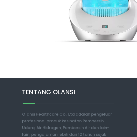
TENTANG OLANSI
Olansi Healthcare Co., Ltd adalah pengeluar
profesional produk kesihatan Pembersih
Udara, Air Hidrogen, Pembersih Air dan lain-
lain, pengalaman lebih dari 12 tahun sejak