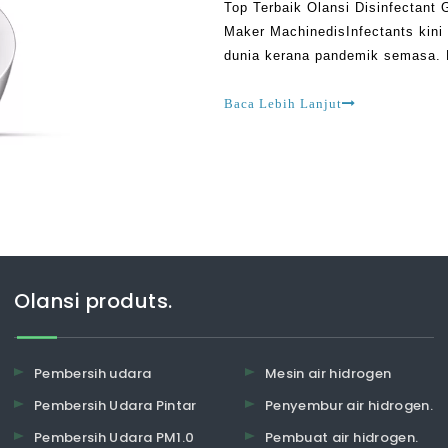
Top Terbaik Olansi Disinfectant 
Maker MachinedisInfectants kini
dunia kerana pandemik semasa.
hari ini kerana semua orang mah
yang mahu
Baca Lebih Lanjut
Olansi produts.
Pembersih udara
Mesin air hidrogen
Pembersih Udara Pintar
Penyembur air hidrogen.
Pembersih Udara PM1.0
Pembuat air hidrogen.