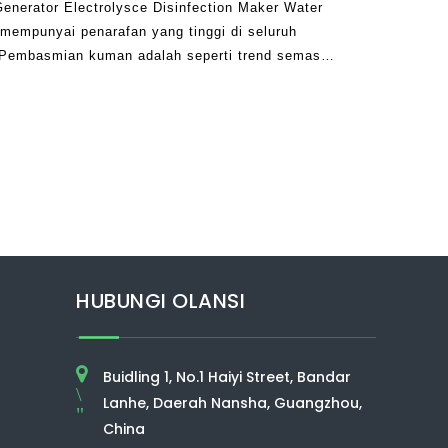
Generator Electrolysce Disinfection Maker Water
 mempunyai penarafan yang tinggi di seluruh
 Pembasmian kuman adalah seperti trend semasa
u kekal bersih yang mungkin. Sebagai manusia
HUBUNGI OLANSI
Buidling 1, No.1 Haiyi Street, Bandar
\
Lanhe, Daerah Nansha, Guangzhou,
"
China