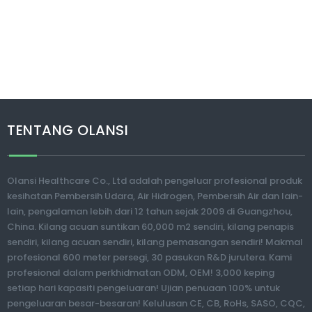
TENTANG OLANSI
Olansi Healthcare Co., Ltd adalah pengeluar profesional produk
kesihatan Pembersih Udara, Air Hidrogen, Pembersih Air dan lain-
lain, pengalaman lebih dari 12 tahun sejak 2009 di Guangzhou,
China. Kilang acuan suntikan 60,000 m2 sendiri, kilang penapis
sendiri, kilang acuan sendiri, kilang pemasangan sendiri! Makmal
profesional 600 meter persegi, 30 pasukan R&D jurutera. Kami
profesional dalam perkhidmatan ODM, OEM! 3,000 keping
setiap hari kapasiti pengeluaran! Ujian penuaan 100% untuk
pengeluaran besar-besaran! Kelulusan CE, CB, RoHs, SASO, CQC,