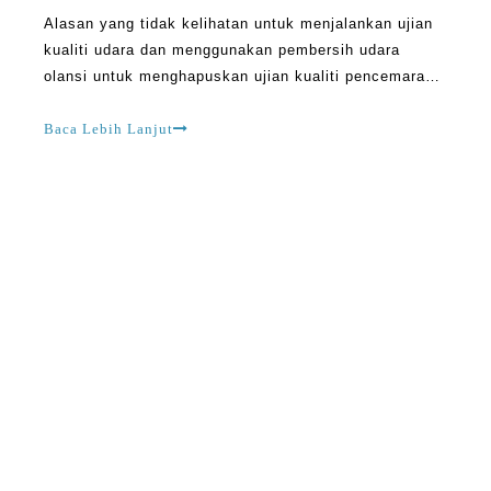
Alasan yang tidak kelihatan untuk menjalankan ujian
kualiti udara dan menggunakan pembersih udara
olansi untuk menghapuskan ujian kualiti pencemaran
adalah satu-satunya cara untuk mengetahui kualiti
sebenar udara di dalam rumah. Sesetengah pembersih
Baca Lebih Lanjut
udara datang dengan monitor yang berkualiti. Ini
selamat, dan mereka membantu pemilik rumah
memahami udara t