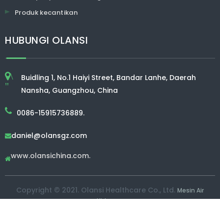
Produk kecantikan
HUBUNGI OLANSI
\
Buidling 1, No.1 Haiyi Street, Bandar Lanhe, Daerah
"
Nansha, Guangzhou, China
0086-15915736889.
daniel@olansgz.com

www.olansichina.com.

Copyright © 2021. Olansi Healthcare Co., Ltd.
Mesin Air
Hidrogen