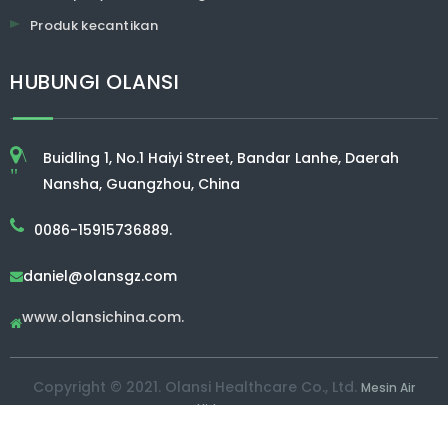
Produk kecantikan
HUBUNGI OLANSI
\
Buidling 1, No.1 Haiyi Street, Bandar Lanhe, Daerah
"
Nansha, Guangzhou, China
0086-15915736889.
daniel@olansgz.com

www.olansichina.com.

Copyright © 2021. Olansi Healthcare Co., Ltd.
Mesin Air
Hidrogen