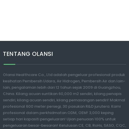
TENTANG OLANSI
Olansi Healthcare Co., Ltd adalah pengeluar profesional produk
kesihatan Pembersih Udara, Air Hidrogen, Pembersih Air dan lain-
lain, pengalaman lebih dari 12 tahun sejak 2009 di Guangzhou,
China. Kilang acuan suntikan 60,000 m2 sendiri, kilang penapis
sendiri, kilang acuan sendiri, kilang pemasangan sendiri! Makmal
profesional 600 meter persegi, 30 pasukan R&D jurutera. Kami
profesional dalam perkhidmatan ODM, OEM! 3,000 keping
setiap hari kapasiti pengeluaran! Ujian penuaan 100% untuk
pengeluaran besar-besaran! Kelulusan CE, CB, RoHs, SASO, CQC,