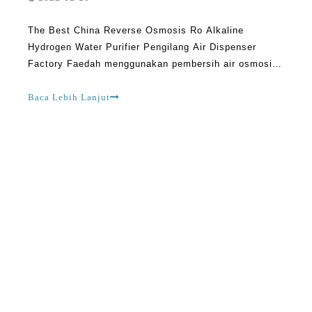
The Best China Reverse Osmosis Ro Alkaline
Hydrogen Water Purifier Pengilang Air Dispenser
Factory Faedah menggunakan pembersih air osmosis
terbalik tidak dapat terlalu banyak. Sebagai contoh, ia
dapat memastikan bahawa anda mendapat akses
Baca Lebih Lanjut
kepada air yang bersih dan boleh diminum dengan
menghilangkan bacteri