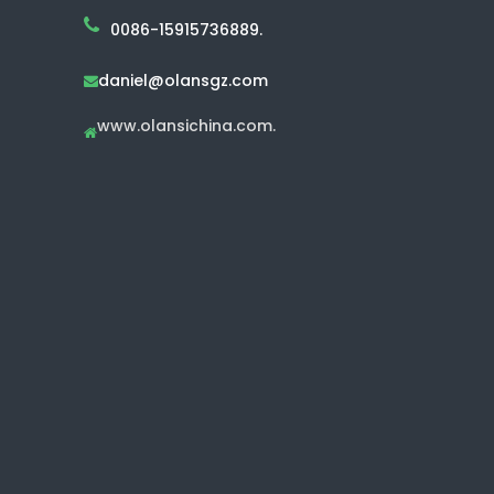
0086-15915736889.
daniel@olansgz.com

www.olansichina.com.
