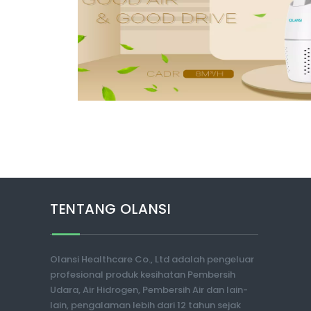
TENTANG OLANSI
Olansi Healthcare Co., Ltd adalah pengeluar
profesional produk kesihatan Pembersih
Udara, Air Hidrogen, Pembersih Air dan lain-
lain, pengalaman lebih dari 12 tahun sejak