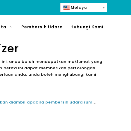
Melayu
ita
Pembersih Udara
Hubungi Kami
izer
tan ini, anda boleh mendapatkan maklumat yang
ap berita ini dapat memberikan pertolongan
perluan anda, anda boleh menghubungi kami
Langkah berjaga-jaga yang akan diambil apabila pembersih udara rumah ionik digunakan