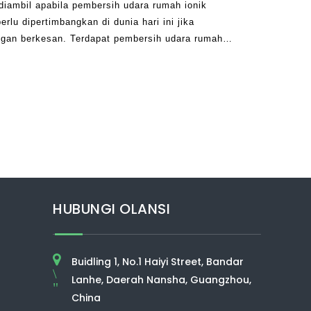
diambil apabila pembersih udara rumah ionik
rlu dipertimbangkan di dunia hari ini jika
ngan berkesan. Terdapat pembersih udara rumah
kepada kesihatan manusia. Walau bagaimanapun,
seseorang menjangkakan hanya hasil terbaik
HUBUNGI OLANSI
Buidling 1, No.1 Haiyi Street, Bandar
\
Lanhe, Daerah Nansha, Guangzhou,
"
China