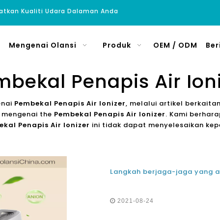
atkan Kualiti Udara Dalaman Anda
Mengenai Olansi
Produk
OEM / ODM
Ber
bekal Penapis Air Ion
enai
Pembekal Penapis Air Ionizer
, melalui artikel berkai
ni mengenai the
Pembekal Penapis Air Ionizer
. Kami berhar
kal Penapis Air Ionizer
ini tidak dapat menyelesaikan ke
2021-08-24