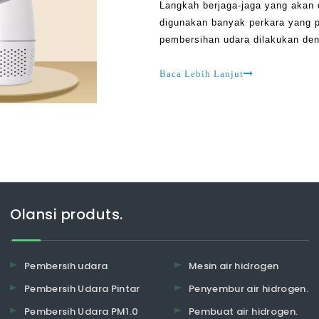
Langkah berjaga-jaga yang akan 
digunakan banyak perkara yang pe
pembersihan udara dilakukan de
yang boleh menimbulkan risiko 
dengan pembersih udara olansi, 
Baca Lebih Lanjut
dalam
Olansi produts.
Pembersih udara
Mesin air hidrogen
Pembersih Udara Pintar
Penyembur air hidrogen.
Pembersih Udara PM1.0
Pembuat air hidrogen.