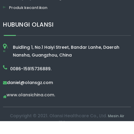
Produk kecantikan
HUBUNGI OLANSI
\
Buidling 1, No.1 Haiyi Street, Bandar Lanhe, Daerah
"
Nansha, Guangzhou, China
0086-15915736889.
daniel@olansgz.com

www.olansichina.com.

Copyright © 2021. Olansi Healthcare Co., Ltd.
Mesin Air
Hidrogen