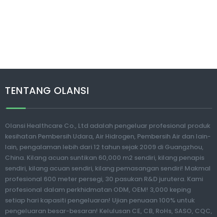
TENTANG OLANSI
Olansi Healthcare Co., Ltd adalah pengeluar profesional produk
kesihatan Pembersih Udara, Air Hidrogen, Pembersih Air dan lain-
lain, pengalaman lebih dari 12 tahun sejak 2009 di Guangzhou,
China. Kilang acuan suntikan 60,000 m2 sendiri, kilang penapis
sendiri, kilang acuan sendiri, kilang pemasangan sendiri! Makmal
profesional 600 meter persegi, 30 pasukan R&D jurutera. Kami
profesional dalam perkhidmatan ODM, OEM! 3,000 keping
setiap hari kapasiti pengeluaran! Ujian penuaan 100% untuk
pengeluaran besar-besaran! Kelulusan CE, CB, RoHs, SASO, CQC,