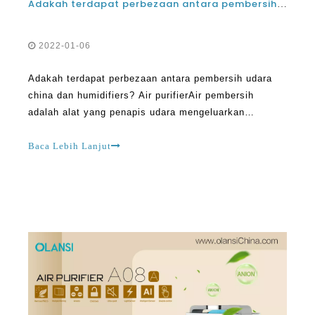
Adakah terdapat perbezaan antara pembersih udara china dan humidifiers?
2022-01-06
Adakah terdapat perbezaan antara pembersih udara
china dan humidifiers? Air purifierAir pembersih
adalah alat yang penapis udara mengeluarkan
kekotoran dari dalam disebabkan oleh pencemaran.
Dengan menggunakan Olansi pembersih udara, ia
Baca Lebih Lanjut
menjadi mungkin untuk menghirup udara segar dan
bersih. Beberapa pembersih udara adalah t unggul