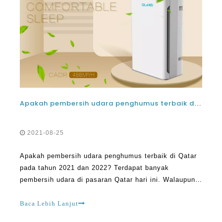
Apakah pembersih udara penghumus terbaik di Qatar pada tahun 2021 dan 2022?
2021-08-25
Apakah pembersih udara penghumus terbaik di Qatar
pada tahun 2021 dan 2022? Terdapat banyak
pembersih udara di pasaran Qatar hari ini. Walaupun
anda mahukan pembersih udara China atau yang telah
dibuat di Amerika Syarikat, seperti yang sangat
Baca Lebih Lanjut
mungkin. Ia hanya satu perkara yang dapat mengenal