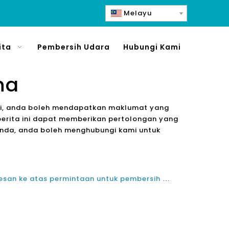
Melayu
ita
Pembersih Udara
Hubungi Kami
na
n ini, anda boleh mendapatkan maklumat yang
berita ini dapat memberikan pertolongan yang
anda, anda boleh menghubungi kami untuk
Populariti rumah pintar dan kesan ke atas permintaan untuk pembersih udara UVC HEPA