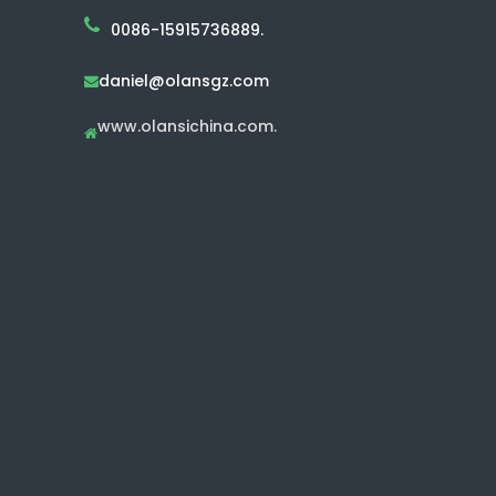
0086-15915736889.
daniel@olansgz.com

www.olansichina.com.
