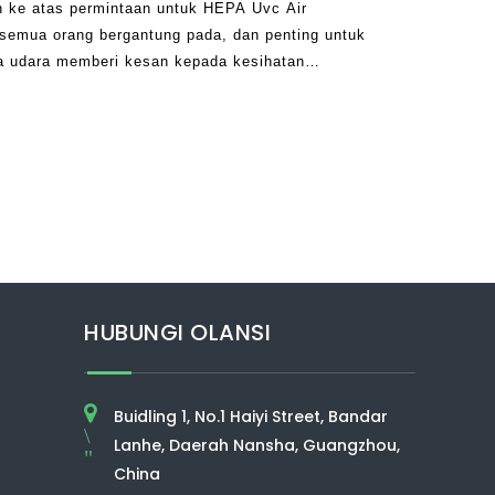
an ke atas permintaan untuk HEPA Uvc Air
g semua orang bergantung pada, dan penting untuk
 udara memberi kesan kepada kesihatan
 ia membantu untuk memastikan ia sentiasa
murni. Terdapat banyak penyakit dan penyakit
HUBUNGI OLANSI
Buidling 1, No.1 Haiyi Street, Bandar
\
Lanhe, Daerah Nansha, Guangzhou,
"
China