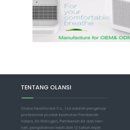
TENTANG OLANSI
Olansi Healthcare Co., Ltd adalah pengeluar
profesional produk kesihatan Pembersih
Udara, Air Hidrogen, Pembersih Air dan lain-
lain, pengalaman lebih dari 12 tahun sejak