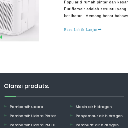
Populariti rumah pintar dan kes
Purifiersair adalah sesuatu yan
kesihatan. Memang benar bahawa
manusia dalam banyak cara, dan
berada pada bentuk yang paling 
Baca Lebih Lanjut
Olansi produts.
Pembersih udara
Mesin air hidrogen
Pembersih Udara Pintar
Penyembur air hidrogen.
Pembersih Udara PM1.0
Pembuat air hidrogen.