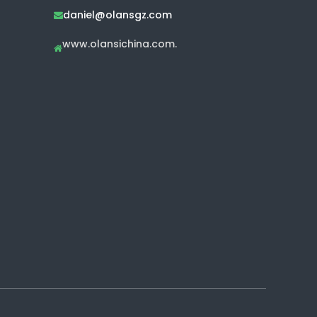
daniel@olansgz.com

www.olansichina.com.
