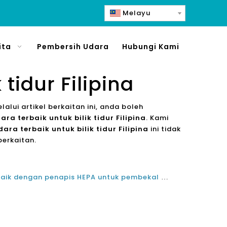
Melayu
ita
Pembersih Udara
Hubungi Kami
tidur Filipina
elalui artikel berkaitan ini, anda boleh
ra terbaik untuk bilik tidur Filipina
. Kami
ara terbaik untuk bilik tidur Filipina
ini tidak
erkaitan.
Apakah pembersih udara terbaik dengan penapis HEPA untuk pembekal Covid Filipina pada tahun 2022?