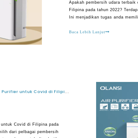
Apakah pembersih udara terbaik
Filipina pada tahun 2022? Terdap
Ini menjadikan tugas anda memil
sukar dan rumit. Malah, anda bol
dosa wang
Baca Lebih Lanjut
Terbaik Gred Perubatan H13 HEPA Penapis Air Purifier untuk Covid di Filipina pada tahun 2021 dan 2022
untuk Covid di Filipina pada
ilih dari pelbagai pembersih