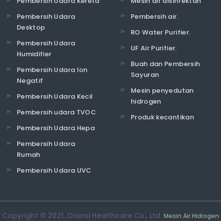
Pembersih Udara Kereta
Mesin air disinfektan
Pembersih Udara
Pembersih air.
Desktop
RO Water Purifier.
Pembersih Udara
UF Air Purifier.
Humidifier
Buah dan Pembersih
Pembersih Udara Ion
Sayuran
Negatif
Mesin penyedutan
Pembersih Udara Kecil
hidrogen
Pembersih udara TVOC
Produk kecantikan
Pembersih Udara Hepa
Pembersih Udara
Rumah
Pembersih Udara UVC
Copyright © 2021. Olansi Healthcare Co., Ltd.
Mesin Air Hidrogen