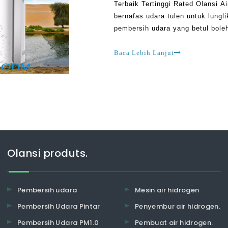
Terbaik Tertinggi Rated Olansi Ai
bernafas udara tulen untuk lungl
pembersih udara yang betul bole
begitu banyak produk yang menyu
apa yang perlu dicari adalah sal
Baca Lebih Lanjut
Olansi produts.
Pembersih udara
Mesin air hidrogen
Pembersih Udara Pintar
Penyembur air hidrogen.
Pembersih Udara PM1.0
Pembuat air hidrogen.