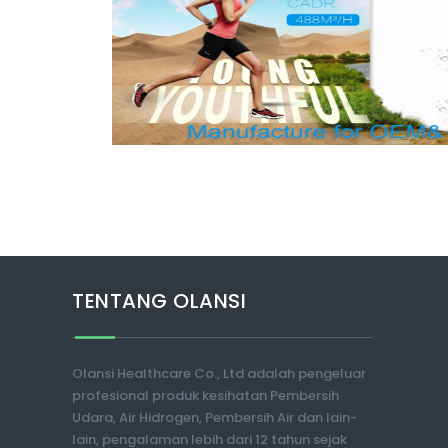
TENTANG OLANSI
Olansi Healthcare Co., Ltd adalah pengeluar
profesional produk kesihatan Pembersih
Udara, Air Hidrogen, Pembersih Air dan lain-
lain, pengalaman lebih dari 12 tahun sejak