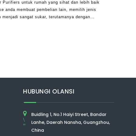
r Purifiers untuk rumah yang sihat dan lebih baik
ike anda membuat pembelian lain, memilih jenis
h menjadi sangat sukar, terutamanya dengan
sup pasaran hari ini. Mengetahui dengan tepat
ah satu daripada WA
HUBUNGI OLANSI
Buidling 1, No.1 Haiyi Street, Bandar
\
Lanhe, Daerah Nansha, Guangzhou,
"
China