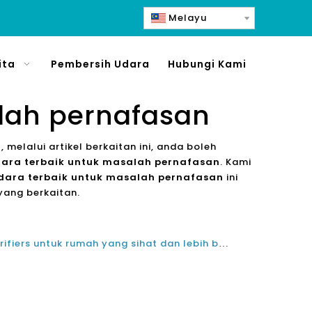
Melayu
ita
Pembersih Udara
Hubungi Kami
lah pernafasan
n
, melalui artikel berkaitan ini, anda boleh
dara terbaik untuk masalah pernafasan
. Kami
dara terbaik untuk masalah pernafasan
ini
ang berkaitan.
Terbaik tertinggi Olansi Air Purifiers untuk rumah yang sihat dan lebih baik bernafas udara tulen untuk paru-paru anda