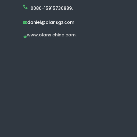
0086-15915736889.
daniel@olansgz.com

www.olansichina.com.
