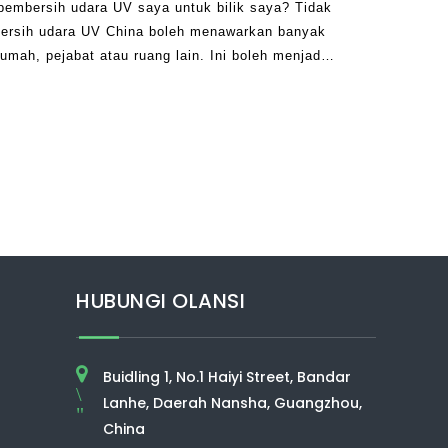
embersih udara UV saya untuk bilik saya? Tidak
ersih udara UV China boleh menawarkan banyak
umah, pejabat atau ruang lain. Ini boleh menjadi
bau yang buruk dan menyinggung perasaan,
t, memastikan anda
HUBUNGI OLANSI
Buidling 1, No.1 Haiyi Street, Bandar
\
Lanhe, Daerah Nansha, Guangzhou,
"
China