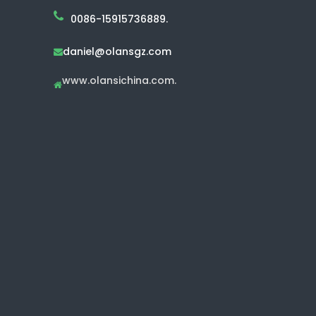
0086-15915736889.
daniel@olansgz.com

www.olansichina.com.
