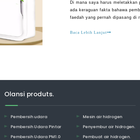
Di mana saya harus meletakkan p
ada keraguan fakta bahawa pemb
faedah yang pernah dipasang di r
manfaat seperti menghilangkan 
membantu anda untuk hidup siha
Baca Lebih Lanjut
Olansi produts.
Pembersih udara
Mesin air hidrogen
Pembersih Udara Pintar
Penyembur air hidrogen.
Pembersih Udara PM1.0
Pembuat air hidrogen.