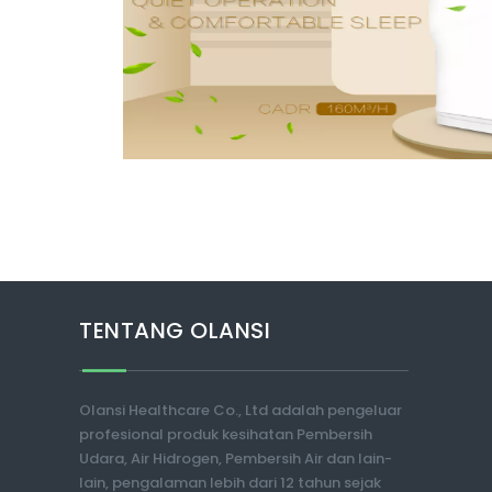
TENTANG OLANSI
Olansi Healthcare Co., Ltd adalah pengeluar
profesional produk kesihatan Pembersih
Udara, Air Hidrogen, Pembersih Air dan lain-
lain, pengalaman lebih dari 12 tahun sejak