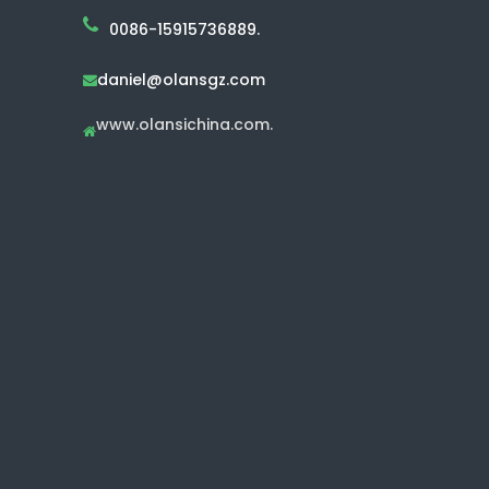
0086-15915736889.
daniel@olansgz.com

www.olansichina.com.
