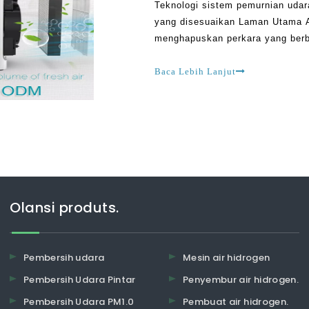
Teknologi sistem pemurnian udar
yang disesuaikan Laman Utama Ai
menghapuskan perkara yang berbe
debunga, virus, bakteria, tungau
pencemar, dan debu. Ada ha
Baca Lebih Lanjut
Olansi produts.
Pembersih udara
Mesin air hidrogen
Pembersih Udara Pintar
Penyembur air hidrogen.
Pembersih Udara PM1.0
Pembuat air hidrogen.