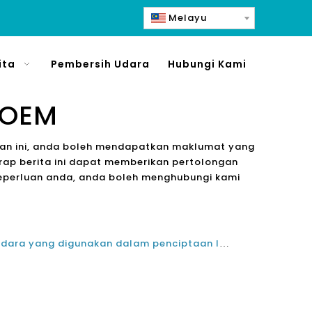
Melayu
ita
Pembersih Udara
Hubungi Kami
 OEM
aitan ini, anda boleh mendapatkan maklumat yang
arap berita ini dapat memberikan pertolongan
keperluan anda, anda boleh menghubungi kami
Teknologi sistem pemurnian udara yang digunakan dalam penciptaan label peribadi yang disesuaikan pembersih udara rumah