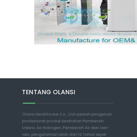
TENTANG OLANSI
Olansi Healthcare Co., Ltd adalah pengeluar
profesional produk kesihatan Pembersih
Udara, Air Hidrogen, Pembersih Air dan lain-
lain, pengalaman lebih dari 12 tahun sejak