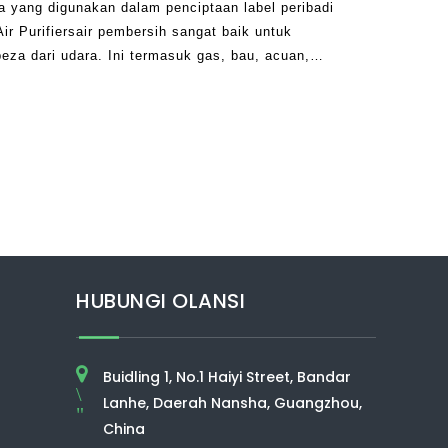
a yang digunakan dalam penciptaan label peribadi
r Purifiersair pembersih sangat baik untuk
za dari udara. Ini termasuk gas, bau, acuan,
, asap, bahan pencemar, alergen, bahan
HUBUNGI OLANSI
Buidling 1, No.1 Haiyi Street, Bandar
\
Lanhe, Daerah Nansha, Guangzhou,
"
China