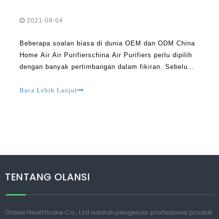
2021-08-04
Beberapa soalan biasa di dunia OEM dan ODM China
Home Air Air Purifierschina Air Purifiers perlu dipilih
dengan banyak pertimbangan dalam fikiran. Sebelum
memilih pilihan terbaik, perlu dinilai, dan soalan yang
diminta untuk membantu mengetahui lebih lanjut
Baca Lebih Lanjut
mengenai apa yang ada dan apakah pilihan terbaik
TENTANG OLANSI
Olansi Healthcare Co., Ltd adalah pengeluar profesional produk