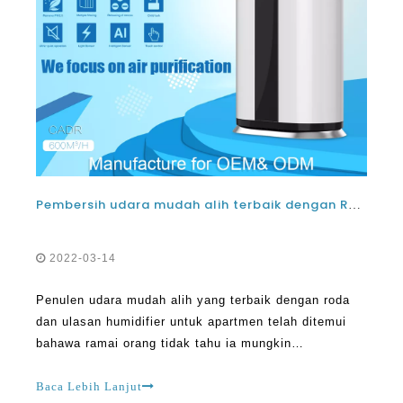
Pembersih udara mudah alih terbaik dengan Roda dan ulasan Humidifier untuk Pangsapuri
2022-03-14
Penulen udara mudah alih yang terbaik dengan roda
dan ulasan humidifier untuk apartmen telah ditemui
bahawa ramai orang tidak tahu ia mungkin
menggunakan pembersih udara dengan humidifiers
bersama-sama. Ada juga yang percaya bahawa kedua-
Baca Lebih Lanjut