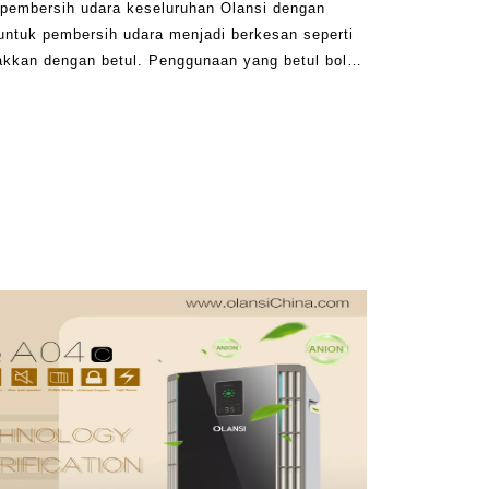
pembersih udara keseluruhan Olansi dengan
untuk pembersih udara menjadi berkesan seperti
takkan dengan betul. Penggunaan yang betul boleh
alam bagaimana berkesan mesin pada akhir hari.
nggi-