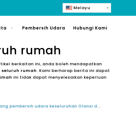
Melayu
ita
Pembersih Udara
Hubungi Kami
ruh rumah
artikel berkaitan ini, anda boleh mendapatkan
 seluruh rumah
. Kami berharap berita ini dapat
rumah
ini tidak dapat menyelesaikan keperluan
Tempat terbaik untuk memasang pembersih udara keseluruhan Olansi dengan cahaya UV untuk faedah terbaik