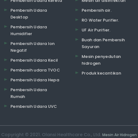
Pembersih Udara Kereta
Mesin air disinfektan
Pembersih Udara
Pembersih air.
Desktop
RO Water Purifier.
Pembersih Udara
UF Air Purifier.
Humidifier
Buah dan Pembersih
Pembersih Udara Ion
Sayuran
Negatif
Mesin penyedutan
Pembersih Udara Kecil
hidrogen
Pembersih udara TVOC
Produk kecantikan
Pembersih Udara Hepa
Pembersih Udara
Rumah
Pembersih Udara UVC
Copyright © 2021. Olansi Healthcare Co., Ltd.
Mesin Air Hidrogen