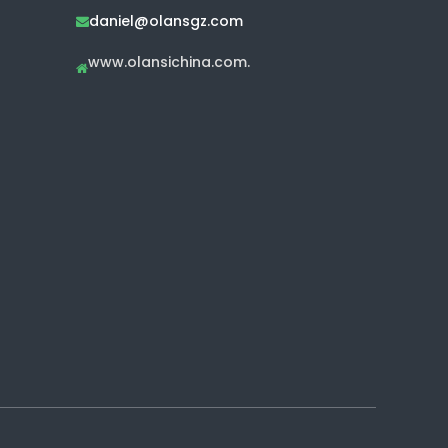
daniel@olansgz.com

www.olansichina.com.
