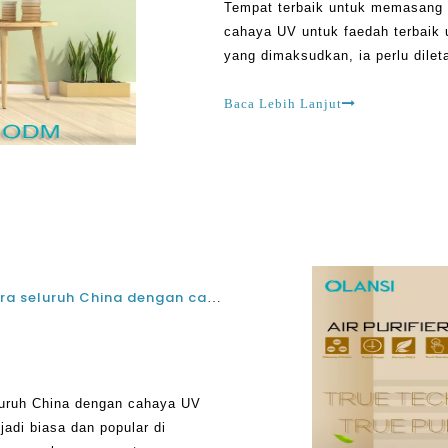
Tempat terbaik untuk memasang 
cahaya UV untuk faedah terbaik 
yang dimaksudkan, ia perlu dile
membuat perbezaan yang besar d
Pembersih udara olansi adalah ti
Baca Lebih Lanjut
Bagaimana untuk memasang pembersih udara seluruh China dengan cahaya UV dalam saluran untuk HVAC
uruh China dengan cahaya UV
adi biasa dan popular di