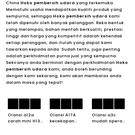
China
Hoko pembersih udara
yang terkemuka.
Mematuhi usaha mendapatkan kualiti produk yang
sempurna, sehingga
Hoko pembersih udara
kami
telah dipenuhi oleh banyak pelanggan. Reka bentuk
yang melampau, bahan mentah berkualiti, prestasi
tinggi dan harga yang kompetitif adalah kehendak
setiap pelanggan, dan itulah yang dapat kami
tawarkan kepada anda. Sudah tentu, juga penting
adalah perkhidmatan purna jual yang sempurna.
Sekiranya anda berminat dengan perkhidmatan
Hoko
pembersih udara
kami, anda boleh berunding
dengan kami sekarang, kami akan membalas anda
dalam masa yang tepat!
Olansi a12a
Olansi A17A
Olansi a3c
zarah mini H13
kecekapan
mudah operasi
Anti virus Home
tinggi yang
mudah
HEPA Air
boleh dibasuh
pembersih