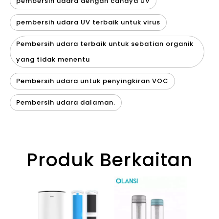
pembersih udara dengan cahaya UV
pembersih udara UV terbaik untuk virus
Pembersih udara terbaik untuk sebatian organik
yang tidak menentu
Pembersih udara untuk penyingkiran VOC
Pembersih udara dalaman.
Produk Berkaitan
Ola
Purif
dan 
dala