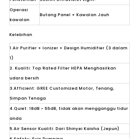
Operasi
Butang Panel + Kawalan Jauh
kawalan
Kelebihan
1.Air Purifier + Ionizer + Design Humidifier (3 dalam
1)
2. Kualiti: Top Rated Filter HEPA Menghasilkan
udara bersih
3.Afficient: GREE Customized Motor, Tenang,
Simpan Tenaga
4.Quiet: 18dB ~ 55dB, tidak akan mengganggu tidur
anda
5.Air Sensor Kualiti: Dari Shinyei Kaisha (Jepun)
6.Safety: Suis Dumping