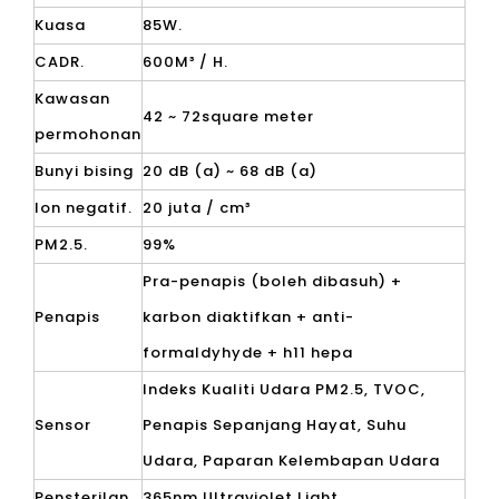
Kuasa
85W.
CADR.
600M³ / H.
Kawasan
42 ~ 72square meter
permohonan
Bunyi bising
20 dB (a) ~ 68 dB (a)
Ion negatif.
20 juta / cm³
PM2.5.
99%
Pra-penapis (boleh dibasuh) +
Penapis
karbon diaktifkan + anti-
formaldyhyde + h11 hepa
Indeks Kualiti Udara PM2.5, TVOC,
Sensor
Penapis Sepanjang Hayat, Suhu
Udara, Paparan Kelembapan Udara
Pensterilan
365nm Ultraviolet Light.