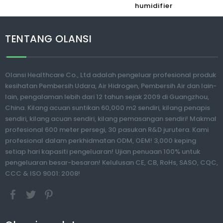
humidifier
TENTANG OLANSI
Olansi Healthcare Co., Ltd adalah pengeluar profesional produk
kesihatan Pembersih Udara, Air Hidrogen, Pembersih Air dan lain-
lain, pengalaman lebih dari 12 tahun sejak 2009 di Guangzhou,
China. Kilang acuan suntikan 60,000 m2 sendiri, kilang penapis
sendiri, kilang acuan sendiri, kilang pemasangan sendiri! Makmal
profesional 600 meter persegi, 30 pasukan R&D jurutera. Kami
profesional dalam perkhidmatan ODM, OEM! 3,000 keping
setiap hari kapasiti pengeluaran! Ujian penuaan 100% untuk
pengeluaran besar-besaran! Kelulusan CE, CB, RoHs, SASO, CQC,
CCC & ISO 9001: 2008!