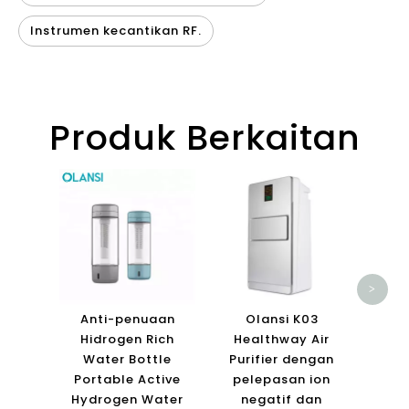
Instrumen kecantikan RF.
Produk Berkaitan
Desk
Purif
Osmos
untuk
pan
>
Anti-penuaan
Olansi K03
Hidrogen Rich
Healthway Air
Water Bottle
Purifier dengan
Portable Active
pelepasan ion
Hydrogen Water
negatif dan