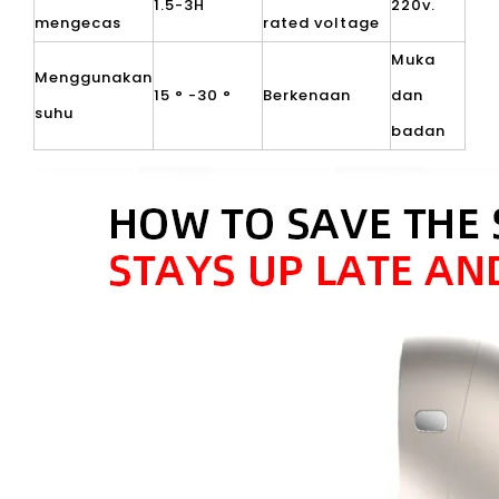
1.5-3H
220v.
mengecas
rated voltage
Muka
Menggunakan
15 ° -30 °
Berkenaan
dan
suhu
badan