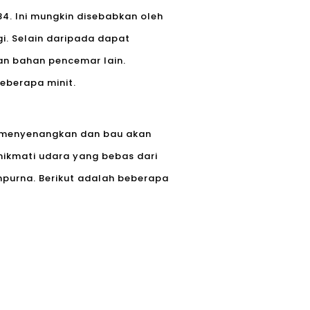
84. Ini mungkin disebabkan oleh
i. Selain daripada dapat
an bahan pencemar lain.
berapa minit.
ak menyenangkan dan bau akan
nikmati udara yang bebas dari
mpurna. Berikut adalah beberapa