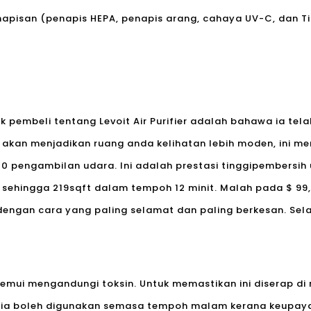
napisan (penapis HEPA, penapis arang, cahaya UV-C, dan T
 pembeli tentang Levoit Air Purifier adalah bahawa ia tel
 akan menjadikan ruang anda kelihatan lebih moden, ini 
0 pengambilan udara. Ini adalah prestasi tinggi
pembersih
 sehingga 219sqft dalam tempoh 12 minit. Malah pada $ 99
dengan cara yang paling selamat dan paling berkesan. Sela
mui mengandungi toksin. Untuk memastikan ini diserap di ru
lah ia boleh digunakan semasa tempoh malam kerana keupay