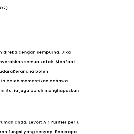
iO2)
ah direka dengan sempurna. Jika
menyerahkan semua kotak. Manfaat
 udara
Kerana ia boleh
, ia boleh memastikan bahawa
in itu, ia juga boleh menghapuskan
mah anda, Levoit Air Purifier perlu
aan fungsi yang senyap. Beberapa