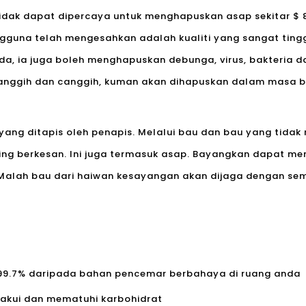
 tidak dapat dipercaya untuk menghapuskan asap sekitar $ 
guna telah mengesahkan adalah kualiti yang sangat tingg
a, ia juga boleh menghapuskan debunga, virus, bakteria d
ggih dan canggih, kuman akan dihapuskan dalam masa be
yang ditapis oleh penapis. Melalui bau dan bau yang tid
ng berkesan. Ini juga termasuk asap. Bayangkan dapat me
 Malah bau dari haiwan kesayangan akan dijaga dengan se
 99.7% daripada bahan pencemar berbahaya di ruang anda
rakui dan mematuhi karbohidrat