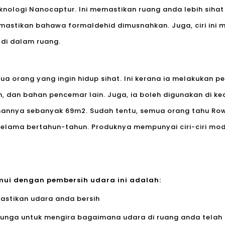
eknologi Nanocaptur. Ini memastikan ruang anda lebih siha
emastikan bahawa formaldehid dimusnahkan. Juga, ciri in
 di dalam ruang.
ua orang yang ingin hidup sihat. Ini kerana ia melakukan 
n, dan bahan pencemar lain. Juga, ia boleh digunakan di 
ihannya sebanyak 69m2. Sudah tentu, semua orang tahu Ro
selama bertahun-tahun. Produknya mempunyai ciri-ciri mod
emui dengan pembersih udara ini adalah:
astikan udara anda bersih
bunga untuk mengira bagaimana udara di ruang anda telah