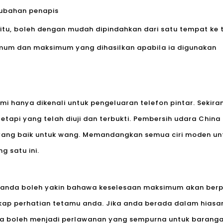
rubahan penapis
 itu, boleh dengan mudah dipindahkan dari satu tempat ke 
imum dan maksimum yang dihasilkan apabila ia digunakan
 hanya dikenali untuk pengeluaran telefon pintar. Sekira
Tetapi yang telah diuji dan terbukti. Pembersih udara China
yang baik untuk wang. Memandangkan semua ciri moden un
g satu ini.
, anda boleh yakin bahawa keselesaan maksimum akan ber
p perhatian tetamu anda. Jika anda berada dalam hiasan 
 ia boleh menjadi perlawanan yang sempurna untuk barangan