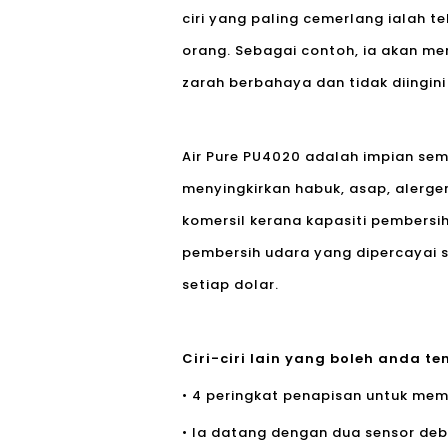
ciri yang paling cemerlang ialah t
orang. Sebagai contoh, ia akan m
zarah berbahaya dan tidak diingini
Air Pure PU4020 adalah impian sem
menyingkirkan habuk, asap, alerge
komersil kerana kapasiti pembers
pembersih udara yang dipercayai 
setiap dolar.
Ciri-ciri lain yang boleh anda t
• 4 peringkat penapisan untuk mem
• Ia datang dengan dua sensor de