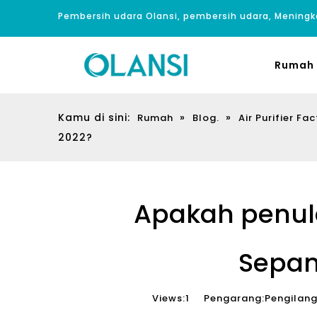
Pembersih udara Olansi, pembersih udara, Meningk
Rumah
Kamu di sini:
»
»
Rumah
Blog.
Air Purifier Fac
2022?
Apakah penule
Sepan
Views:
1
Pengarang:Pengilang 