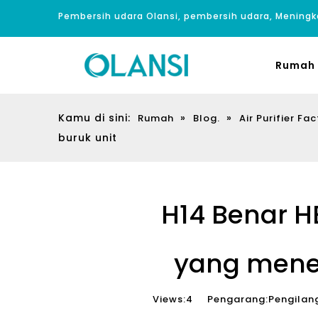
Pembersih udara Olansi, pembersih udara, Meningk
Rumah
Kamu di sini:
»
»
Rumah
Blog.
Air Purifier Fac
buruk unit
H14 Benar H
yang menen
Views:
4
Pengarang:Pengilang 