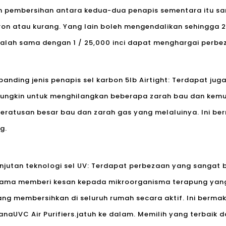
 pembersihan antara kedua-dua penapis sementara itu sa
on atau kurang. Yang lain boleh mengendalikan sehingga 2
ah sama dengan 1 / 25,000 inci dapat menghargai perbez
rbanding jenis penapis sel karbon 5lb Airtight: Terdapat ju
ungkin untuk menghilangkan beberapa zarah bau dan ke
k peratusan besar bau dan zarah gas yang melaluinya. Ini b
g.
jutan teknologi sel UV: Terdapat perbezaan yang sangat be
tama memberi kesan kepada mikroorganisma terapung yan
g membersihkan di seluruh rumah secara aktif. Ini bermak
mana
UVC Air Purifiers.
jatuh ke dalam. Memilih yang terbaik d