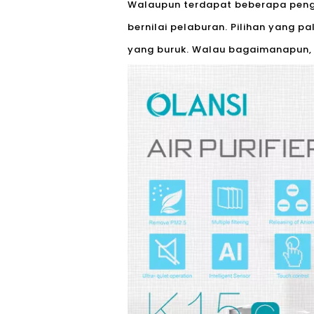
Walaupun terdapat beberapa penge
bernilai pelaburan. Pilihan yang p
yang buruk. Walau bagaimanapun, p