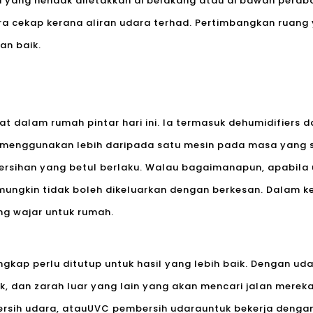
a yang hendak diletakkan di belakang atau di bawah perabot
a cekap kerana aliran udara terhad. Pertimbangkan ruang
an baik.
 dalam rumah pintar hari ini. Ia termasuk dehumidifiers da
enggunakan lebih daripada satu mesin pada masa yang sa
rsihan yang betul berlaku. Walau bagaimanapun, apabila u
ungkin tidak boleh dikeluarkan dengan berkesan. Dalam k
ng wajar untuk rumah.
gkap perlu ditutup untuk hasil yang lebih baik. Dengan udar
 dan zarah luar yang lain yang akan mencari jalan mereka
rsih udara, atau
UVC pembersih udara
untuk bekerja dengan