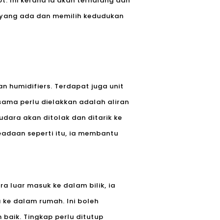
. Ini kerana ia akan terhalang dan
 yang ada dan memilih kedudukan
n humidifiers. Terdapat juga unit
ma perlu dielakkan adalah aliran
dara akan ditolak dan ditarik ke
eadaan seperti itu, ia membantu
a luar masuk ke dalam bilik, ia
 ke dalam rumah. Ini boleh
 baik. Tingkap perlu ditutup