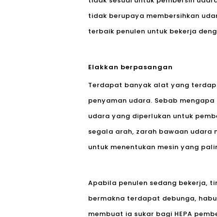
tidak sesuai untuk pembersih udar
tidak berupaya membersihkan udar
terbaik penulen untuk bekerja deng
Elakkan berpasangan
Terdapat banyak alat yang terdapat
penyaman udara. Sebab mengapa m
udara yang diperlukan untuk pembe
segala arah, zarah bawaan udara m
untuk menentukan mesin yang pali
Apabila penulen sedang bekerja, tin
bermakna terdapat debunga, habuk,
membuat ia sukar bagi HEPA pembe